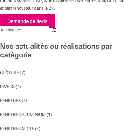
roulants solaires ? Exigez le savoir-faire Axel Fermetures Quimper,
expert rénovateur dans le 29.
Demande de devis
Rechercher
Nos actualités ou réalisations par
catégorie
CLÔTURE
(2)
DIVERS
(4)
FENÊTRES
(5)
FENÊTRES ALUMINIUM
(1)
FENÊTRES MIXTE
(4)