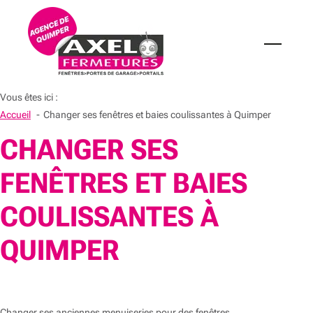
Vous êtes ici :
Accueil
Changer ses fenêtres et baies coulissantes à Quimper
CHANGER SES
FENÊTRES ET BAIES
COULISSANTES À
QUIMPER
Changer ses anciennes menuiseries pour des fenêtres