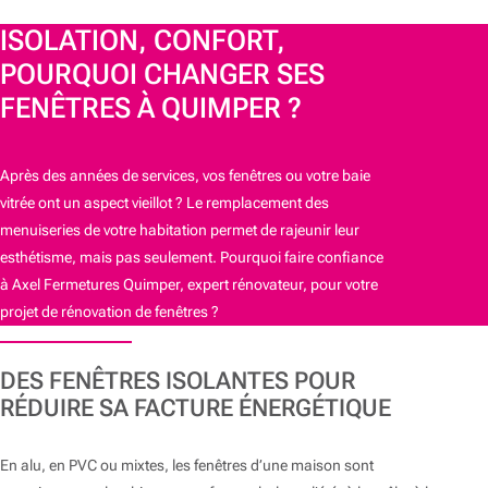
ISOLATION, CONFORT,
POURQUOI CHANGER SES
FENÊTRES À QUIMPER ?
Après des années de services, vos fenêtres ou votre baie
vitrée ont un aspect vieillot ? Le remplacement des
menuiseries de votre habitation permet de rajeunir leur
esthétisme, mais pas seulement. Pourquoi faire confiance
à Axel Fermetures Quimper, expert rénovateur, pour votre
projet de rénovation de fenêtres ?
DES FENÊTRES ISOLANTES POUR
RÉDUIRE SA FACTURE ÉNERGÉTIQUE
En alu, en PVC ou mixtes, les fenêtres d’une maison sont